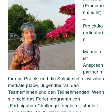
(Pronome
n sie/ihr)
–
Projektko
ordinatori
n
Manuela
ist
Ansprech
partnerin
für das Projekt und die Schnittstelle zwischen
mediale pfade, Jugendbeirat, den
Teamer*innen und den Teilnehmenden. Wenn
sie nicht das Ferienprogramm von
„Participation Challenge“ begleitet, studiert
sie in Berlin (M. A. Interdisziplinäre