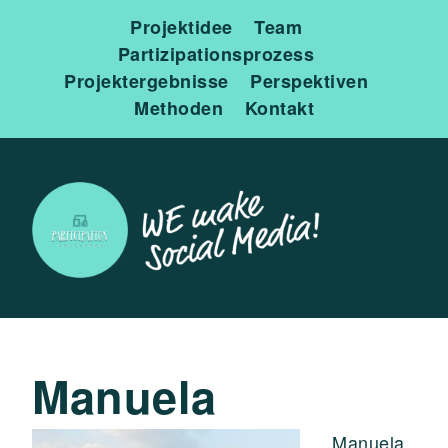
Projektidee
Team
Partizipationsprozess
Projektergebnisse
Perspektiven
Methoden
Kontakt
Manuela
Manuela